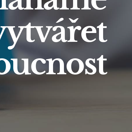
propojit
vné lidi