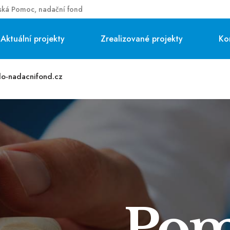
ká Pomoc, nadační fond
Aktuální projekty
Zrealizované projekty
Ko
lo-nadacnifond.cz