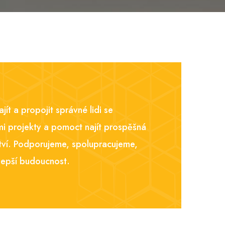
jít a propojit správné lidi se
i projekty a pomoct najít prospěšná
tví. Podporujeme, spolupracujeme,
lepší budoucnost.