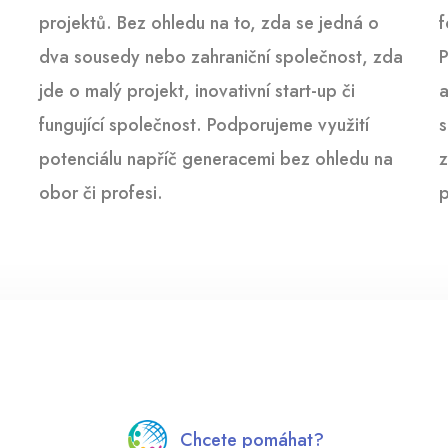
projektů. Bez ohledu na to, zda se jedná o
f
dva sousedy nebo zahraniční společnost, zda
P
jde o malý projekt, inovativní start-up či
a
fungující společnost. Podporujeme využití
s
potenciálu napříč generacemi bez ohledu na
z
obor či profesi.
p
Chcete pomáhat?