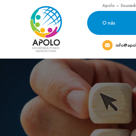
Apolo – Souseds
O nás
info@apo