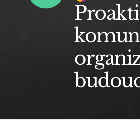
Proakti
komuni
organiz
budouc