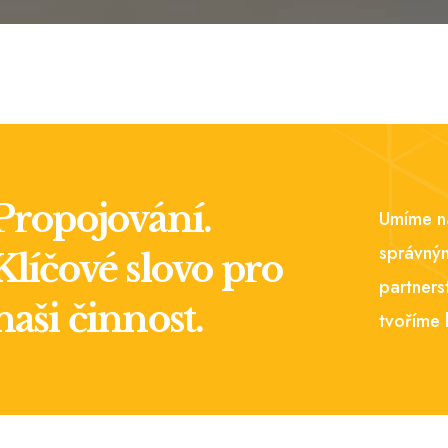
Propojování.
Umíme na
správným
Klíčové slovo pro
partners
naši činnost.
tvoříme 