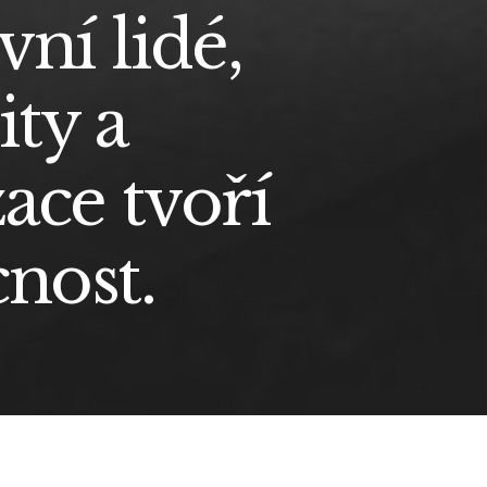
vní lidé,
ty a
ace tvoří
nost.